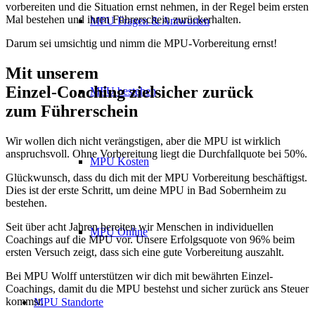
vorbereiten und die Situation ernst nehmen, in der Regel beim ersten
Mal bestehen und ihren Führerschein zurückerhalten.
MPU Fragen & Antworten
Darum sei umsichtig und nimm die MPU-Vorbereitung ernst!
Mit unserem
erfolgsbewährten
Einzel-Coaching zielsicher zurück
MPU bestehen
zum Führerschein
Wir wollen dich nicht verängstigen, aber die MPU ist wirklich
anspruchsvoll. Ohne Vorbereitung liegt die Durchfallquote bei 50%.
MPU Kosten
Glückwunsch, dass du dich mit der MPU Vorbereitung beschäftigst.
Dies ist der erste Schritt, um deine MPU in Bad Sobernheim zu
bestehen.
Seit über acht Jahren bereiten wir Menschen in individuellen
MPU Online
Coachings auf die MPU vor. Unsere Erfolgsquote von 96% beim
ersten Versuch zeigt, dass sich eine gute Vorbereitung auszahlt.
Bei MPU Wolff unterstützen wir dich mit bewährten Einzel-
Coachings, damit du die MPU bestehst und sicher zurück ans Steuer
kommst.
MPU Standorte