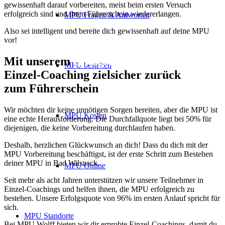
gewissenhaft darauf vorbereiten, meist beim ersten Versuch
erfolgreich sind und ihren Führerschein wiedererlangen.
MPU Fragen & Antworten
Also sei intelligent und bereite dich gewissenhaft auf deine MPU
vor!
Mit unserem
erfolgsbewährten
MPU bestehen
Einzel-Coaching zielsicher zurück
zum Führerschein
Wir möchten dir keine unnötigen Sorgen bereiten, aber die MPU ist
MPU Kosten
eine echte Herausforderung. Die Durchfallquote liegt bei 50% für
diejenigen, die keine Vorbereitung durchlaufen haben.
Deshalb, herzlichen Glückwunsch an dich! Dass du dich mit der
MPU Vorbereitung beschäftigst, ist der erste Schritt zum Bestehen
deiner MPU in Bad Wilsnack.
MPU Online
Seit mehr als acht Jahren unterstützen wir unsere Teilnehmer in
Einzel-Coachings und helfen ihnen, die MPU erfolgreich zu
bestehen. Unsere Erfolgsquote von 96% im ersten Anlauf spricht für
sich.
MPU Standorte
Bei MPU Wolff bieten wir dir erprobte Einzel-Coachings, damit du