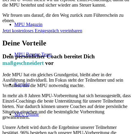
die MPU bestehst und sicher wieder ans Steuer kannst.
Wir freuen uns darauf, dir den Weg zurück zum Führerschein zu
ebnen.
MPU Magazin
Jetzt kostenloses Erstgespräch vereinbaren
Deine Vorteile
MPU Berater-Team
Dein persönlicher Coach bereitet Dich
maßgeschneidert
vor
Jede MPU hat ein gleiches Grundgerüst, bleibt aber in der
Ausführung individuell. Im Fokus steht der Teilnehmer und sein
Kontakt
Verhalten, das die MPU notwendig machte.
In mehr als 8 Jahren MPU-Vorbereitung hat sich herausgestellt, dass
Einzel-Coachings die beste Unterstützung für unsere Teilnehmer
bieten. Nur dadurch können unsere Coaches auf deine persönliche
Situation eingehen und die bestmögliche Vorbereitung
MPU Online
gewährleisten.
Unsere Arbeit wird durch die Ergebnisse unserer Teilnehmer
bestätigt. 96% bestehen nach unserer MPU-Vorbereitung die