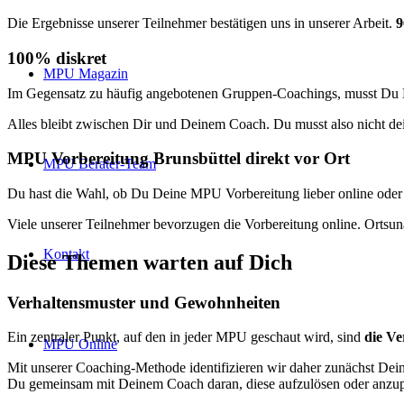
Die Ergebnisse unserer Teilnehmer bestätigen uns in unserer Arbeit.
9
100% diskret
MPU Magazin
Im Gegensatz zu häufig angebotenen Gruppen-Coachings, musst Du D
Alles bleibt zwischen Dir und Deinem Coach. Du musst also nicht de
MPU Vorbereitung Brunsbüttel direkt vor Ort
MPU Berater-Team
Du hast die Wahl, ob Du Deine MPU Vorbereitung lieber online oder 
Viele unserer Teilnehmer bevorzugen die Vorbereitung online. Ortsu
Kontakt
Diese Themen warten auf Dich
Verhaltensmuster und Gewohnheiten
Ein zentraler Punkt, auf den in jeder MPU geschaut wird, sind
die V
MPU Online
Mit unserer Coaching-Methode identifizieren wir daher zunächst Dein
Du gemeinsam mit Deinem Coach daran, diese aufzulösen oder anzup