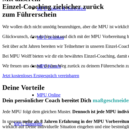
Einzel-Coaching zielsicher zurück
MPU Fragen & Antworten
zum Führerschein
Wir wollen dich nicht unnötig beunruhigen, aber die MPU ist wirklich
Glückwunsch, dass du hier bist und dich mit der MPU Vorbereitung bes
MPU bestehen
Seit über acht Jahren bereiten wir Teilnehmer in unseren Einzel-Coac
Bei MPU Wolff bieten wir dir ein bewährtes Einzel-Coaching, damit 
Wir freuen uns darauf, dir den Weg zurück zu deinem Führerschein z
MPU Kosten
Jetzt kostenloses Erstgespräch vereinbaren
Deine Vorteile
MPU Online
Dein persönlicher Coach bereitet Dich
maßgeschneide
Jede MPU folgt dem gleichen Muster.
Dennoch ist jede MPU indivi
In unseren
mehr als 8 Jahren Erfahrung in der MPU Vorbereitu
MPU Standorte
wirklich auf Deine individuelle Situation eingehen und eine bestmögl