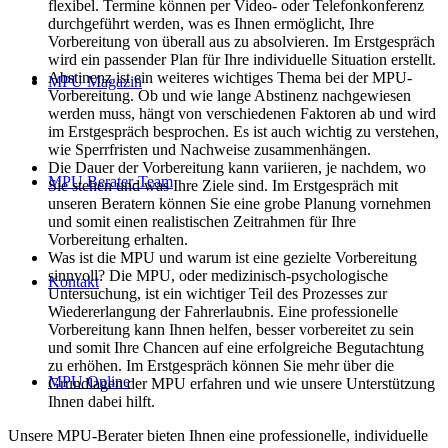
flexibel. Termine können per Video- oder Telefonkonferenz
durchgeführt werden, was es Ihnen ermöglicht, Ihre
Vorbereitung von überall aus zu absolvieren. Im Erstgespräch
wird ein passender Plan für Ihre individuelle Situation erstellt.
Abstinenz ist ein weiteres wichtiges Thema bei der MPU-
MPU Magazin
Vorbereitung. Ob und wie lange Abstinenz nachgewiesen
werden muss, hängt von verschiedenen Faktoren ab und wird
im Erstgespräch besprochen. Es ist auch wichtig zu verstehen,
wie Sperrfristen und Nachweise zusammenhängen.
Die Dauer der Vorbereitung kann variieren, je nachdem, wo
MPU Berater-Team
Sie stehen und was Ihre Ziele sind. Im Erstgespräch mit
unseren Beratern können Sie eine grobe Planung vornehmen
und somit einen realistischen Zeitrahmen für Ihre
Vorbereitung erhalten.
Was ist die MPU und warum ist eine gezielte Vorbereitung
sinnvoll? Die MPU, oder medizinisch-psychologische
Kontakt
Untersuchung, ist ein wichtiger Teil des Prozesses zur
Wiedererlangung der Fahrerlaubnis. Eine professionelle
Vorbereitung kann Ihnen helfen, besser vorbereitet zu sein
und somit Ihre Chancen auf eine erfolgreiche Begutachtung
zu erhöhen. Im Erstgespräch können Sie mehr über die
MPU Online
Grundlagen der MPU erfahren und wie unsere Unterstützung
Ihnen dabei hilft.
Unsere MPU-Berater bieten Ihnen eine professionelle, individuelle