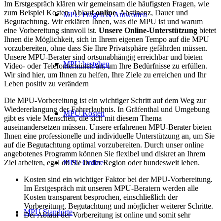
Im Erstgespräch klären wir gemeinsam die häufigsten Fragen, wie
zum Beispiel Kosten, Ablauf
online
, Abstinenz, Dauer und
MPU Fragen & Antworten
Begutachtung. Wir erklären Ihnen, was die MPU ist und warum
eine Vorbereitung sinnvoll ist.
Unsere Online-Unterstützung
bietet
Ihnen die Möglichkeit, sich in Ihrem eigenen Tempo auf die MPU
vorzubereiten, ohne dass Sie Ihre Privatsphäre gefährden müssen.
Unsere MPU-Berater sind ortsunabhängig erreichbar und bieten
MPU bestehen
Video- oder Telefonterminen an, um Ihre Bedürfnisse zu erfüllen.
Wir sind hier, um Ihnen zu helfen, Ihre Ziele zu erreichen und Ihr
Leben positiv zu verändern
Die MPU-Vorbereitung ist ein wichtiger Schritt auf dem Weg zur
Wiedererlangung der Fahrerlaubnis. In Gräfenthal und Umgebung
MPU Kosten
gibt es viele Menschen, die sich mit diesem Thema
auseinandersetzen müssen. Unsere erfahrenen MPU-Berater bieten
Ihnen eine professionelle und individuelle Unterstützung an, um Sie
auf die Begutachtung optimal vorzubereiten. Durch unser online
angebotenes Programm können Sie flexibel und diskret an Ihrem
Ziel arbeiten, egal ob Sie in der Region oder bundesweit leben.
MPU Online
Kosten sind ein wichtiger Faktor bei der MPU-Vorbereitung.
Im Erstgespräch mit unseren MPU-Beratern werden alle
Kosten transparent besprochen, einschließlich der
Vorbereitung, Begutachtung und möglicher weiterer Schritte.
MPU Standorte
Der Ablauf der Vorbereitung ist online und somit sehr