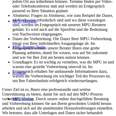
jedem Ort aus teilnehmen können. Termine finden per Video-
oder Telefonkonferenz statt und werden im Erstgespräch
passend zu Ihrer Situation geplant.
Abstinenz: Fragen zu Abstinenz, wie zum Beispiel die Dauer,
ob Nachweise erforderlich sind und wo diese vorzulegen
MPU Magazin
sind, werden im Erstgespräch mit unseren MPU-Beratern
geklärt. Es wird auch auf die Sperrfrist und die Bedeutung
von Nachweisen eingegangen.
Dauer der Vorbereitung: Die Dauer Ihrer MPU-Vorbereitung
hängt von Ihrer individuellen Ausgangslage ab. Im
MPU Berater-Team
Erstgespräch können unsere Berater Ihnen eine grobe
Planung anbieten, damit Sie wissen, was auf Sie zukommt
und wie Sie Ihre Zeit am besten nutzen können.
Grundlagen: Es ist wichtig zu verstehen, was die MPU ist und
warum eine gezielte Vorbereitung sinnvoll ist. Im
Erstgespräch erhalten Sie umfassende Informationen dazu,
Kontakt
warum die Vorbereitung ein wichtiger Teil des Prozesses ist,
um Ihre Fahrerlaubnis erfolgreich wiederzuerlangen.
Unser Ziel ist es, Ihnen eine professionelle und seriöse
Unterstützung zu bieten, damit Sie sich auf den MPU-Prozess
vorbereiten können. Durch unsere online durchgeführte Beratung
MPU Online
und Vorbereitung können Sie aus Ihrem gewohnten Umfeld heraus
arbeiten und sich auf die anstehenden Herausforderungen einstellen.
Wir betonen, dass alle Unterlagen und Daten sicher behandelt