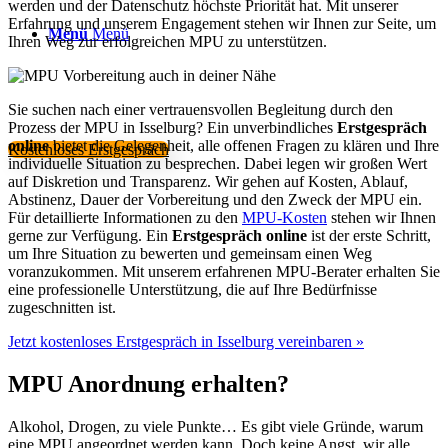
werden und der Datenschutz höchste Priorität hat. Mit unserer
Erfahrung und unserem Engagement stehen wir Ihnen zur Seite, um
Menü
Menü
Ihren Weg zur erfolgreichen MPU zu unterstützen.
Sie suchen nach einer vertrauensvollen Begleitung durch den
Prozess der MPU in Isselburg? Ein unverbindliches
Erstgespräch
online
bietet die Gelegenheit, alle offenen Fragen zu klären und Ihre
Kostenloses Erstgespräch
individuelle Situation zu besprechen. Dabei legen wir großen Wert
auf Diskretion und Transparenz. Wir gehen auf Kosten, Ablauf,
Abstinenz, Dauer der Vorbereitung und den Zweck der MPU ein.
Für detaillierte Informationen zu den
MPU-Kosten
stehen wir Ihnen
gerne zur Verfügung. Ein
Erstgespräch online
ist der erste Schritt,
um Ihre Situation zu bewerten und gemeinsam einen Weg
voranzukommen. Mit unserem erfahrenen MPU-Berater erhalten Sie
eine professionelle Unterstützung, die auf Ihre Bedürfnisse
zugeschnitten ist.
Jetzt kostenloses Erstgespräch in Isselburg vereinbaren »
MPU Anordnung erhalten?
Alkohol, Drogen, zu viele Punkte… Es gibt viele Gründe, warum
eine MPU angeordnet werden kann. Doch keine Angst, wir alle