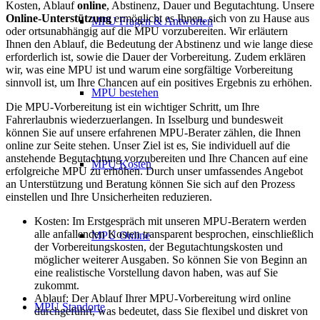
Kosten, Ablauf
online
, Abstinenz, Dauer und Begutachtung. Unsere
Online-Unterstützung
ermöglicht es Ihnen, sich von zu Hause aus
MPU Fragen & Antworten
oder ortsunabhängig auf die MPU vorzubereiten. Wir erläutern
Ihnen den Ablauf, die Bedeutung der Abstinenz und wie lange diese
erforderlich ist, sowie die Dauer der Vorbereitung. Zudem erklären
wir, was eine MPU ist und warum eine sorgfältige Vorbereitung
sinnvoll ist, um Ihre Chancen auf ein positives Ergebnis zu erhöhen.
MPU bestehen
Die MPU-Vorbereitung ist ein wichtiger Schritt, um Ihre
Fahrerlaubnis wiederzuerlangen. In Isselburg und bundesweit
können Sie auf unsere erfahrenen MPU-Berater zählen, die Ihnen
online zur Seite stehen. Unser Ziel ist es, Sie individuell auf die
anstehende Begutachtung vorzubereiten und Ihre Chancen auf eine
MPU Kosten
erfolgreiche MPU zu erhöhen. Durch unser umfassendes Angebot
an Unterstützung und Beratung können Sie sich auf den Prozess
einstellen und Ihre Unsicherheiten reduzieren.
Kosten: Im Erstgespräch mit unseren MPU-Beratern werden
alle anfallenden Kosten transparent besprochen, einschließlich
MPU Online
der Vorbereitungskosten, der Begutachtungskosten und
möglicher weiterer Ausgaben. So können Sie von Beginn an
eine realistische Vorstellung davon haben, was auf Sie
zukommt.
Ablauf: Der Ablauf Ihrer MPU-Vorbereitung wird online
MPU Standorte
durchgeführt, was bedeutet, dass Sie flexibel und diskret von