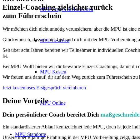
Einzel-Coaching zielsicher zurück
MPU Fragen & Antworten
zum Führerschein
Wir möchten dich nicht unnötig verunsichern, aber die MPU ist eine 
Glückwunsch, dass du hier bist und dich mit der MPU Vorbereitung aus
MPU bestehen
Seit über acht Jahren bereiten wir Teilnehmer in individuellen Coach
ist.
Bei MPU Wolff bieten wir dir bewährte Einzel-Coachings, damit du d
MPU Kosten
Wir freuen uns darauf, dir auf dem Weg zurück zum Führerschein zu 
Jetzt kostenloses Erstgespräch vereinbaren
Deine Vorteile
MPU Online
Dein persönlicher Coach bereitet Dich
maßgeschneide
Ein standardisierter Ablauf kennzeichnet jede MPU, doch ist jede indi
MPU Standorte
Unsere über 8-jährige Erfahrung in der MPU-Vorbereitung zeigt, dass