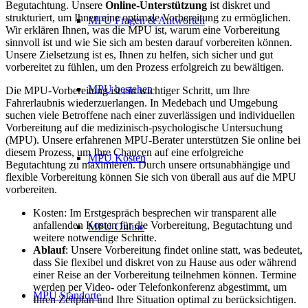
Begutachtung. Unsere
Online-Unterstützung
ist diskret und
strukturiert, um Ihnen eine optimale Vorbereitung zu ermöglichen.
MPU Fragen & Antworten
Wir erklären Ihnen, was die MPU ist, warum eine Vorbereitung
sinnvoll ist und wie Sie sich am besten darauf vorbereiten können.
Unsere Zielsetzung ist es, Ihnen zu helfen, sich sicher und gut
vorbereitet zu fühlen, um den Prozess erfolgreich zu bewältigen.
MPU bestehen
Die MPU-Vorbereitung ist ein wichtiger Schritt, um Ihre
Fahrerlaubnis wiederzuerlangen. In Medebach und Umgebung
suchen viele Betroffene nach einer zuverlässigen und individuellen
Vorbereitung auf die medizinisch-psychologische Untersuchung
(MPU). Unsere erfahrenen MPU-Berater unterstützen Sie online bei
diesem Prozess, um Ihre Chancen auf eine erfolgreiche
MPU Kosten
Begutachtung zu maximieren. Durch unsere ortsunabhängige und
flexible Vorbereitung können Sie sich von überall aus auf die MPU
vorbereiten.
Kosten: Im Erstgespräch besprechen wir transparent alle
anfallenden Kosten für die Vorbereitung, Begutachtung und
MPU Online
weitere notwendige Schritte.
Ablauf
: Unsere Vorbereitung findet online statt, was bedeutet,
dass Sie flexibel und diskret von zu Hause aus oder während
einer Reise an der Vorbereitung teilnehmen können. Termine
werden per Video- oder Telefonkonferenz abgestimmt, um
MPU Standorte
Ihren Zeitplan und Ihre Situation optimal zu berücksichtigen.