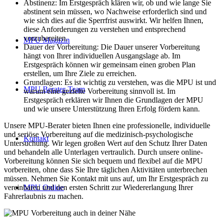
Abstinenz: Im Erstgespräch klären wir, ob und wie lange Sie
abstinent sein müssen, wo Nachweise erforderlich sind und
wie sich dies auf die Sperrfrist auswirkt. Wir helfen Ihnen,
diese Anforderungen zu verstehen und entsprechend
vorzubereiten.
MPU Magazin
Dauer der Vorbereitung: Die Dauer unserer Vorbereitung
hängt von Ihrer individuellen Ausgangslage ab. Im
Erstgespräch können wir gemeinsam einen groben Plan
erstellen, um Ihre Ziele zu erreichen.
Grundlagen: Es ist wichtig zu verstehen, was die MPU ist und
MPU Berater-Team
warum eine gezielte Vorbereitung sinnvoll ist. Im
Erstgespräch erklären wir Ihnen die Grundlagen der MPU
und wie unsere Unterstützung Ihren Erfolg fördern kann.
Unsere MPU-Berater bieten Ihnen eine professionelle, individuelle
und seriöse Vorbereitung auf die medizinisch-psychologische
Kontakt
Untersuchung. Wir legen großen Wert auf den Schutz Ihrer Daten
und behandeln alle Unterlagen vertraulich. Durch unsere online-
Vorbereitung können Sie sich bequem und flexibel auf die MPU
vorbereiten, ohne dass Sie Ihre täglichen Aktivitäten unterbrechen
müssen. Nehmen Sie Kontakt mit uns auf, um Ihr Erstgespräch zu
vereinbaren und den ersten Schritt zur Wiedererlangung Ihrer
MPU Online
Fahrerlaubnis zu machen.