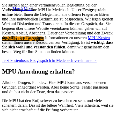
Sie suchen nach einer vertrauensvollen Begleitung bei der
Menü
Menü
Vorbereitung auf Ihre MPU in Medebach. Unser
Erstgespräch
online
bietet Ihnen die Gelegenheit, alle offenen Fragen zu klären
und Ihre individuellen Bedürfnisse zu besprechen. Wir legen großen
Wert auf Diskretion und Transparenz. In diesem Gespräch, das Sie
bequem über unsere Website vereinbaren können, gehen wir auf
Kosten, Ablauf, Abstinenz, Dauer der Vorbereitung und den Zweck
der MPU ein. Für weitere Informationen zu unseren
MPU-Kosten
Kostenloses Erstgespräch
stehen Ihnen unsere Ressourcen zur Verfügung. Es ist
wichtig, dass
Sie sich wohl und verstanden fühlen
, damit wir gemeinsam den
besten Weg für Ihre Situation finden können.
Jetzt kostenloses Erstgespräch in Medebach vereinbaren »
MPU Anordnung erhalten?
Alkohol, Drogen, Punkte… Eine MPU kann aus verschiedenen
Gründen angeordnet werden. Aber keine Sorge, Fehler passieren
und du bist nicht der Erste, dem das passiert.
Die MPU hat den Ruf, schwer zu bestehen zu sein, und viele
scheitern daran. Das ist die bittere Wahrheit. Viele scheitern, weil sie
sich nicht ernsthaft auf die Prüfung vorbereiten.