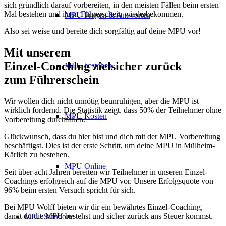
sich gründlich darauf vorbereiten, in den meisten Fällen beim ersten
Mal bestehen und ihren Führerschein wiederbekommen.
MPU Fragen & Antworten
Also sei weise und bereite dich sorgfältig auf deine MPU vor!
Mit unserem
erfolgsbewährten
Einzel-Coaching zielsicher zurück
MPU bestehen
zum Führerschein
Wir wollen dich nicht unnötig beunruhigen, aber die MPU ist
wirklich fordernd. Die Statistik zeigt, dass 50% der Teilnehmer ohne
MPU Kosten
Vorbereitung durchfallen.
Glückwunsch, dass du hier bist und dich mit der MPU Vorbereitung
beschäftigst. Dies ist der erste Schritt, um deine MPU in Mülheim-
Kärlich zu bestehen.
MPU Online
Seit über acht Jahren bereiten wir Teilnehmer in unseren Einzel-
Coachings erfolgreich auf die MPU vor. Unsere Erfolgsquote von
96% beim ersten Versuch spricht für sich.
Bei MPU Wolff bieten wir dir ein bewährtes Einzel-Coaching,
damit du die MPU bestehst und sicher zurück ans Steuer kommst.
MPU Standorte