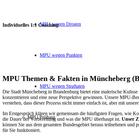
MPU wegen Drogen
Individuelles 1:1 Coaching
MPU wegen Punkten
MPU Themen
&
Fakten in Müncheberg (
MPU wegen Straftaten
Die Stadt Müncheberg in Brandenburg bietet eine malerische Kulisse
konzentrieren und eine neue Perspektive gewinnen. Unsere MPU-Ber
verstehen, dass dieser Prozess nicht immer einfach ist, aber mit unser
Im Erstgespräch klären wir gemeinsam die häufigsten Fragen, wie Ko
MPU Prüfung
die Dauer der Vorbereitung und was die MPU überhaupt ist.
Unser Zi
können Sie aus dem gesamten Bundesgebiet heraus teilnehmen und pro
für Sie funktioniert.