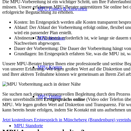
Die MPU-Vorbereitung ist ein wichtiger Schritt, um Ihre Fahrerlaub
müssen. Unsere erfahrenen MPU-Berater unterstützen Sie online bei d
MPU Fragen & Antworten
erfolgreiche Begutachtung zu erhöhen.
Kosten: Im Erstgespräch werden alle Kosten transparent bespro
Ablauf: Der Ablauf der Vorbereitung erfolgt online, flexibel 
wird ein passender Plan erstellt.
Abstinenz: Ob Abstinenz erforderlich ist, wie lange sie dauern
MPU bestehen
Nachweisen abgewogen.
Dauer der Vorbereitung: Die Dauer der Vorbereitung hängt von 
Grundlagen: Im Erstgespräch erfahren Sie, was die MPU ist, war
Unsere MPU-Berater bieten Ihnen eine professionelle und seriöse Be
MPU Kosten
von unserer Erfahrung. Wir legen großen Wert auf die Diskretion un
und Ihrer aktiven Teilnahme können wir gemeinsam an Ihrem Ziel arb
Sie suchen nach einer vertrauensvollen Begleitung durch den Proze
MPU Online
eines unverbindlichen
Erstgesprächs online
(Video oder Telefon über
MPU. Wir legen großen Wert auf Diskretion und Transparenz. Für we
kann bereits heute erfolgen, indem Sie Kontakt mit uns aufnehmen un
Jetzt kostenloses Erstgespräch in Müncheberg (Brandenburg) vereinb
MPU Standorte