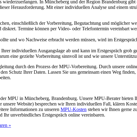
nis wiederzuerlangen. In Müncheberg und der Region Brandenburg gibt e
ieser Herausforderung. Mit einer individuellen Analyse und einem stru
chen, einschließlich der Vorbereitung, Begutachtung und möglicher weit
und diskret. Termine können per Video- oder Telefontermin vereinbart 
 sollte und wo Nachweise erbracht werden müssen, wird im Erstgespräch 
Ihrer individuellen Ausgangslage ab und kann im Erstgespräch grob ge
um eine gezielte Vorbereitung sinnvoll ist und wie unsere Unterstützun
gleitung durch den Prozess der MPU-Vorbereitung. Durch unsere online
d den Schutz Ihrer Daten. Lassen Sie uns gemeinsam einen Weg finden
eiten.
ss der MPU in Müncheberg, Brandenburg. Unsere MPU-Berater bieten Ih
 unsere Website) besprechen wir Ihren individuellen Fall, klären Kos
itere Informationen zu unseren
MPU-Kosten
stehen wir Ihnen gerne z
d Ihr unverbindliches Erstgespräch online vereinbaren.
aren »