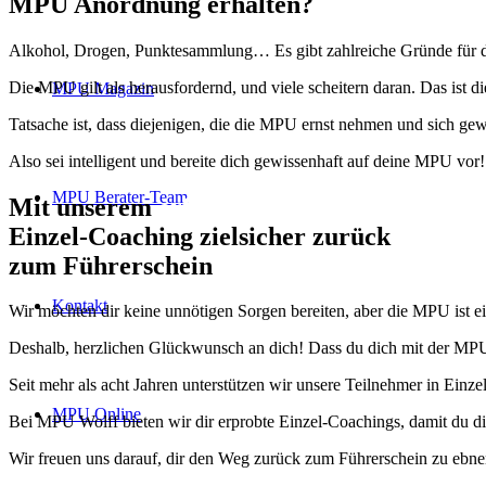
MPU Anordnung erhalten?
Alkohol, Drogen, Punktesammlung… Es gibt zahlreiche Gründe für die
Die MPU gilt als herausfordernd, und viele scheitern daran. Das ist die
MPU Magazin
Tatsache ist, dass diejenigen, die die MPU ernst nehmen und sich gew
Also sei intelligent und bereite dich gewissenhaft auf deine MPU vor!
MPU Berater-Team
Mit unserem
erfolgsbewährten
Einzel-Coaching zielsicher zurück
zum Führerschein
Kontakt
Wir möchten dir keine unnötigen Sorgen bereiten, aber die MPU ist ei
Deshalb, herzlichen Glückwunsch an dich! Dass du dich mit der MPU 
Seit mehr als acht Jahren unterstützen wir unsere Teilnehmer in Einz
MPU Online
Bei MPU Wolff bieten wir dir erprobte Einzel-Coachings, damit du di
Wir freuen uns darauf, dir den Weg zurück zum Führerschein zu ebne