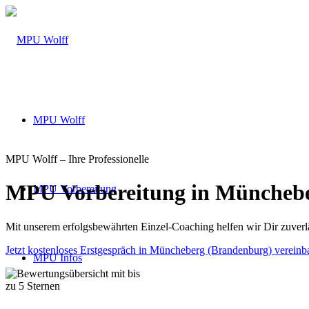
MPU Wolff
MPU Wolff – Ihre Professionelle
MPU Vorbereitung in Müncheb
MPU Vorbereitung
Mit unserem erfolgsbewährten Einzel-Coaching helfen wir Dir zuve
Jetzt kostenloses Erstgespräch in Müncheberg (Brandenburg) vereinb
MPU Infos
Über 160 Top Bewertungen