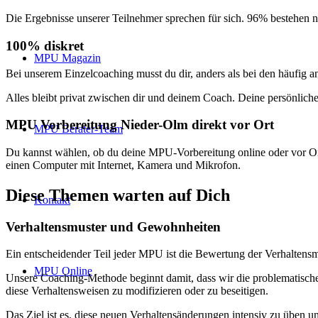
Die Ergebnisse unserer Teilnehmer sprechen für sich. 96% bestehe
100% diskret
MPU Magazin
Bei unserem Einzelcoaching musst du dir, anders als bei den häufi
Alles bleibt privat zwischen dir und deinem Coach. Deine persönli
MPU Vorbereitung Nieder-Olm direkt vor Ort
MPU Berater-Team
Du kannst wählen, ob du deine MPU-Vorbereitung online oder vor Ort d
einen Computer mit Internet, Kamera und Mikrofon.
Diese Themen warten auf Dich
Kontakt
Verhaltensmuster und Gewohnheiten
Ein entscheidender Teil jeder MPU ist die Bewertung der Verhaltens
MPU Online
Unsere Coaching-Methode beginnt damit, dass wir die problematischen
diese Verhaltensweisen zu modifizieren oder zu beseitigen.
Das Ziel ist es, diese neuen Verhaltensänderungen intensiv zu üben un