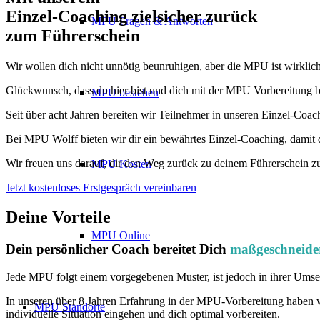
Einzel-Coaching zielsicher zurück
MPU Fragen & Antworten
zum Führerschein
Wir wollen dich nicht unnötig beunruhigen, aber die MPU ist wirklich
Glückwunsch, dass du hier bist und dich mit der MPU Vorbereitung be
MPU bestehen
Seit über acht Jahren bereiten wir Teilnehmer in unseren Einzel-Coac
Bei MPU Wolff bieten wir dir ein bewährtes Einzel-Coaching, damit 
Wir freuen uns darauf, dir den Weg zurück zu deinem Führerschein z
MPU Kosten
Jetzt kostenloses Erstgespräch vereinbaren
Deine Vorteile
MPU Online
Dein persönlicher Coach bereitet Dich
maßgeschneide
Jede MPU folgt einem vorgegebenen Muster, ist jedoch in ihrer Umse
In unseren über 8 Jahren Erfahrung in der MPU-Vorbereitung haben w
MPU Standorte
individuelle Situation eingehen und dich optimal vorbereiten.