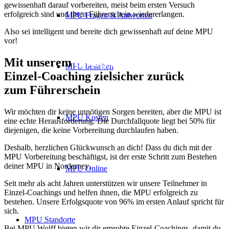
gewissenhaft darauf vorbereiten, meist beim ersten Versuch
erfolgreich sind und ihren Führerschein wiedererlangen.
MPU Fragen & Antworten
Also sei intelligent und bereite dich gewissenhaft auf deine MPU
vor!
Mit unserem
erfolgsbewährten
MPU bestehen
Einzel-Coaching zielsicher zurück
zum Führerschein
Wir möchten dir keine unnötigen Sorgen bereiten, aber die MPU ist
MPU Kosten
eine echte Herausforderung. Die Durchfallquote liegt bei 50% für
diejenigen, die keine Vorbereitung durchlaufen haben.
Deshalb, herzlichen Glückwunsch an dich! Dass du dich mit der
MPU Vorbereitung beschäftigst, ist der erste Schritt zum Bestehen
deiner MPU in Norderney.
MPU Online
Seit mehr als acht Jahren unterstützen wir unsere Teilnehmer in
Einzel-Coachings und helfen ihnen, die MPU erfolgreich zu
bestehen. Unsere Erfolgsquote von 96% im ersten Anlauf spricht für
sich.
MPU Standorte
Bei MPU Wolff bieten wir dir erprobte Einzel-Coachings, damit du