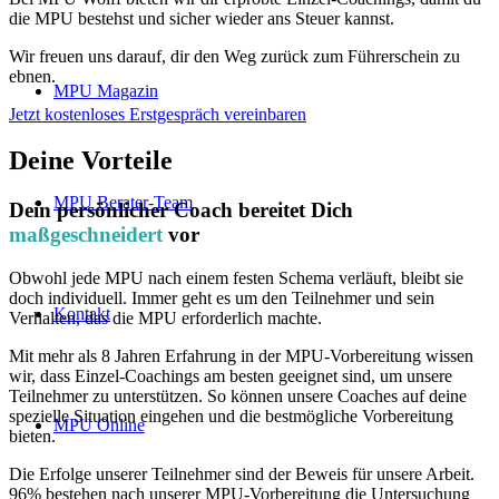
die MPU bestehst und sicher wieder ans Steuer kannst.
Wir freuen uns darauf, dir den Weg zurück zum Führerschein zu
ebnen.
MPU Magazin
Jetzt kostenloses Erstgespräch vereinbaren
Deine Vorteile
MPU Berater-Team
Dein persönlicher Coach bereitet Dich
maßgeschneidert
vor
Obwohl jede MPU nach einem festen Schema verläuft, bleibt sie
doch individuell. Immer geht es um den Teilnehmer und sein
Kontakt
Verhalten, das die MPU erforderlich machte.
Mit mehr als 8 Jahren Erfahrung in der MPU-Vorbereitung wissen
wir, dass Einzel-Coachings am besten geeignet sind, um unsere
Teilnehmer zu unterstützen. So können unsere Coaches auf deine
spezielle Situation eingehen und die bestmögliche Vorbereitung
MPU Online
bieten.
Die Erfolge unserer Teilnehmer sind der Beweis für unsere Arbeit.
96% bestehen nach unserer MPU-Vorbereitung die Untersuchung