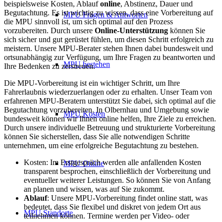
beispielsweise Kosten, Ablauf
online
, Abstinenz, Dauer und
Begutachtung. Es ist wichtig zu wissen, dass eine Vorbereitung auf
MPU Fragen & Antworten
die MPU sinnvoll ist, um sich optimal auf den Prozess
vorzubereiten. Durch unsere
Online-Unterstützung
können Sie
sich sicher und gut gerüstet fühlen, um diesen Schritt erfolgreich zu
meistern. Unsere MPU-Berater stehen Ihnen dabei bundesweit und
ortsunabhängig zur Verfügung, um Ihre Fragen zu beantworten und
MPU bestehen
Ihre Bedenken zu zerstreuen.
Die MPU-Vorbereitung ist ein wichtiger Schritt, um Ihre
Fahrerlaubnis wiederzuerlangen oder zu erhalten. Unser Team von
erfahrenen MPU-Beratern unterstützt Sie dabei, sich optimal auf die
Begutachtung vorzubereiten. In Olbernhau und Umgebung sowie
MPU Kosten
bundesweit können wir Ihnen online helfen, Ihre Ziele zu erreichen.
Durch unsere individuelle Betreuung und strukturierte Vorbereitung
können Sie sicherstellen, dass Sie alle notwendigen Schritte
unternehmen, um eine erfolgreiche Begutachtung zu bestehen.
Kosten: Im Erstgespräch werden alle anfallenden Kosten
MPU Online
transparent besprochen, einschließlich der Vorbereitung und
eventueller weiterer Leistungen. So können Sie von Anfang
an planen und wissen, was auf Sie zukommt.
Ablauf
: Unsere MPU-Vorbereitung findet online statt, was
bedeutet, dass Sie flexibel und diskret von jedem Ort aus
MPU Standorte
teilnehmen können. Termine werden per Video- oder