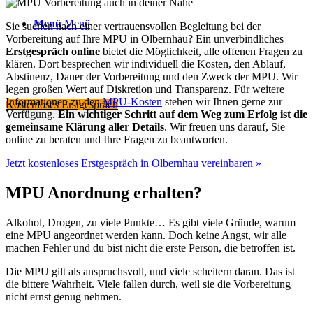
Menü
Menü
Sie suchen nach einer vertrauensvollen Begleitung bei der
Vorbereitung auf Ihre MPU in Olbernhau? Ein unverbindliches
Erstgespräch online
bietet die Möglichkeit, alle offenen Fragen zu
klären. Dort besprechen wir individuell die Kosten, den Ablauf,
Abstinenz, Dauer der Vorbereitung und den Zweck der MPU. Wir
legen großen Wert auf Diskretion und Transparenz. Für weitere
Informationen zu den
MPU-Kosten
stehen wir Ihnen gerne zur
Kostenloses Erstgespräch
Verfügung.
Ein wichtiger Schritt auf dem Weg zum Erfolg ist die
gemeinsame Klärung aller Details
. Wir freuen uns darauf, Sie
online zu beraten und Ihre Fragen zu beantworten.
Jetzt kostenloses Erstgespräch in Olbernhau vereinbaren »
MPU Anordnung erhalten?
Alkohol, Drogen, zu viele Punkte… Es gibt viele Gründe, warum
eine MPU angeordnet werden kann. Doch keine Angst, wir alle
machen Fehler und du bist nicht die erste Person, die betroffen ist.
Die MPU gilt als anspruchsvoll, und viele scheitern daran. Das ist
die bittere Wahrheit. Viele fallen durch, weil sie die Vorbereitung
nicht ernst genug nehmen.