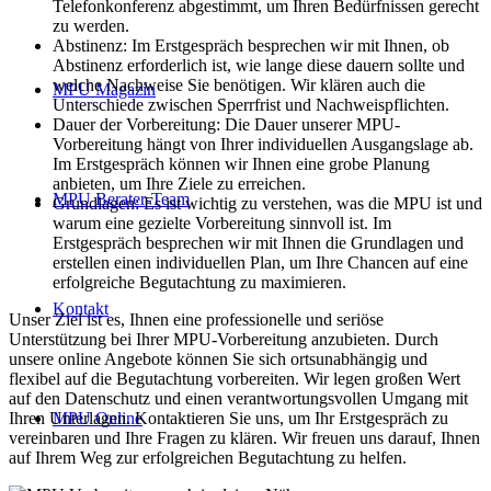
Telefonkonferenz abgestimmt, um Ihren Bedürfnissen gerecht
zu werden.
Abstinenz: Im Erstgespräch besprechen wir mit Ihnen, ob
Abstinenz erforderlich ist, wie lange diese dauern sollte und
welche Nachweise Sie benötigen. Wir klären auch die
MPU Magazin
Unterschiede zwischen Sperrfrist und Nachweispflichten.
Dauer der Vorbereitung: Die Dauer unserer MPU-
Vorbereitung hängt von Ihrer individuellen Ausgangslage ab.
Im Erstgespräch können wir Ihnen eine grobe Planung
anbieten, um Ihre Ziele zu erreichen.
MPU Berater-Team
Grundlagen: Es ist wichtig zu verstehen, was die MPU ist und
warum eine gezielte Vorbereitung sinnvoll ist. Im
Erstgespräch besprechen wir mit Ihnen die Grundlagen und
erstellen einen individuellen Plan, um Ihre Chancen auf eine
erfolgreiche Begutachtung zu maximieren.
Kontakt
Unser Ziel ist es, Ihnen eine professionelle und seriöse
Unterstützung bei Ihrer MPU-Vorbereitung anzubieten. Durch
unsere online Angebote können Sie sich ortsunabhängig und
flexibel auf die Begutachtung vorbereiten. Wir legen großen Wert
auf den Datenschutz und einen verantwortungsvollen Umgang mit
Ihren Unterlagen. Kontaktieren Sie uns, um Ihr Erstgespräch zu
MPU Online
vereinbaren und Ihre Fragen zu klären. Wir freuen uns darauf, Ihnen
auf Ihrem Weg zur erfolgreichen Begutachtung zu helfen.