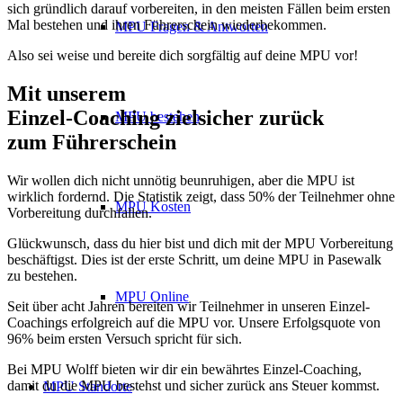
sich gründlich darauf vorbereiten, in den meisten Fällen beim ersten
Mal bestehen und ihren Führerschein wiederbekommen.
MPU Fragen & Antworten
Also sei weise und bereite dich sorgfältig auf deine MPU vor!
Mit unserem
erfolgsbewährten
Einzel-Coaching zielsicher zurück
MPU bestehen
zum Führerschein
Wir wollen dich nicht unnötig beunruhigen, aber die MPU ist
wirklich fordernd. Die Statistik zeigt, dass 50% der Teilnehmer ohne
MPU Kosten
Vorbereitung durchfallen.
Glückwunsch, dass du hier bist und dich mit der MPU Vorbereitung
beschäftigst. Dies ist der erste Schritt, um deine MPU in Pasewalk
zu bestehen.
MPU Online
Seit über acht Jahren bereiten wir Teilnehmer in unseren Einzel-
Coachings erfolgreich auf die MPU vor. Unsere Erfolgsquote von
96% beim ersten Versuch spricht für sich.
Bei MPU Wolff bieten wir dir ein bewährtes Einzel-Coaching,
damit du die MPU bestehst und sicher zurück ans Steuer kommst.
MPU Standorte