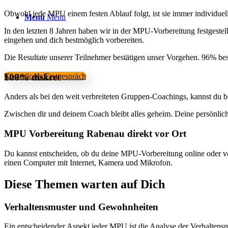
Obwohl jede MPU einem festen Ablauf folgt, ist sie immer individuel
Menü
Menü
In den letzten 8 Jahren haben wir in der MPU-Vorbereitung festgestel
eingehen und dich bestmöglich vorbereiten.
Die Resultate unserer Teilnehmer bestätigen unser Vorgehen. 96% b
100% diskret
Kostenloses Erstgespräch
Anders als bei den weit verbreiteten Gruppen-Coachings, kannst du be
Zwischen dir und deinem Coach bleibt alles geheim. Deine persönlic
MPU Vorbereitung Rabenau direkt vor Ort
Du kannst entscheiden, ob du deine MPU-Vorbereitung online oder vor
einen Computer mit Internet, Kamera und Mikrofon.
Diese Themen warten auf Dich
Verhaltensmuster und Gewohnheiten
Ein entscheidender Aspekt jeder MPU ist die Analyse der Verhaltens