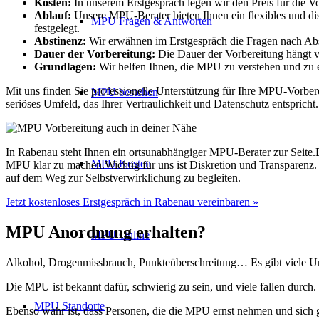
Kosten:
In unserem Erstgespräch legen wir den Preis für die V
Ablauf:
Unsere MPU-Berater bieten Ihnen ein flexibles und dis
MPU Fragen & Antworten
festgelegt.
Abstinenz:
Wir erwähnen im Erstgespräch die Fragen nach Ab
Dauer der Vorbereitung:
Die Dauer der Vorbereitung hängt v
Grundlagen:
Wir helfen Ihnen, die MPU zu verstehen und zu er
Mit uns finden Sie professionelle Unterstützung für Ihre MPU-Vorber
MPU bestehen
seriöses Umfeld, das Ihrer Vertraulichkeit und Datenschutz entspricht.
In Rabenau steht Ihnen ein ortsunabhängiger MPU-Berater zur Seite.
MPU Kosten
MPU klar zu machen.Wichtig für uns ist Diskretion und Transparenz
auf dem Weg zur Selbstverwirklichung zu begleiten.
Jetzt kostenloses Erstgespräch in Rabenau vereinbaren »
MPU Anordnung erhalten?
MPU Online
Alkohol, Drogenmissbrauch, Punkteüberschreitung… Es gibt viele Urs
Die MPU ist bekannt dafür, schwierig zu sein, und viele fallen durch. 
MPU Standorte
Ebenso wahr ist, dass Personen, die die MPU ernst nehmen und sich 