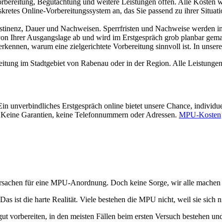
orbereitung, Begutachtung und weitere Leistungen offen. Alle Kosten 
kretes Online-Vorbereitungssystem an, das Sie passend zu ihrer Situa
stinenz, Dauer und Nachweisen. Sperrfristen und Nachweise werden i
on Ihrer Ausgangslage ab und wird im Erstgespräch grob planbar gema
kennen, warum eine zielgerichtete Vorbereitung sinnvoll ist. In unser
eitung im Stadtgebiet von Rabenau oder in der Region. Alle Leistungen 
Ein unverbindliches Erstgespräch online bietet unsere Chance, indivi
. Keine Garantien, keine Telefonnummern oder Adressen.
MPU-Kosten
achen für eine MPU-Anordnung. Doch keine Sorge, wir alle machen Fehle
Das ist die harte Realität. Viele bestehen die MPU nicht, weil sie sich 
gut vorbereiten, in den meisten Fällen beim ersten Versuch bestehen 