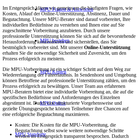
Im Erstgespräch klären wir gemeinsam die häufigsten Fragen, wie
MPU Fragen & Antworten
Kosten, Ablauf der Online-Unterstützung, Abstinenz, Dauer und
Begutachtung. Unsere MPU-Berater sind darauf vorbereitet, Ihre
individuellen Bedürfnisse zu verstehen und Ihnen eine auf Sie
zugeschnittene Vorbereitung anzubieten. Durch unsere
professionelle Unterstützung können Sie sich auf die bevorstehende
MPU bestehen
Herausforderung konzentrieren und sicherstellen, dass Sie
bestmöglich vorbereitet sind. Mit unserer
Online-Unterstützung
erhalten Sie die notwendige Sicherheit und Zuversicht, um den
Prozess erfolgreich zu meistern.
Die MPU-Vorbereitung ist ein wichtiger Schritt auf dem Weg zur
MPU Kosten
Wiedererlangung der Fahrerlaubnis. In Sendenhorst und Umgebung
können Betroffene auf professionelle Unterstützung zählen, um den
Prozess erfolgreich zu bewältigen. Unser Team aus erfahrenen
MPU-Beratern bietet eine individuelle Vorbereitung an, die auf die
spezifischen Bedürfnisse und Anforderungen des Einzelnen
abgestimmt ist. Durch eine strukturierte Vorgehensweise und
MPU Online
gezielte Übungsgespräche können Teilnehmer ihre Chancen auf
eine erfolgreiche Begutachtung maximieren.
Kosten: Die Kosten für die MPU-Vorbereitung, die
Begutachtung selbst sowie weitere notwendige Schritte
MPU Standorte
werden im Erstgespräch transparent besprochen. Dadurch