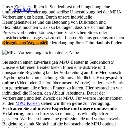
Unser Ziel ist es, Ihnen in Sendenhorst und Umgebung eine
Menü
Menü
umfassende Orientierung und seriöse Unterstützung bei der MPU-
Vorbereitung zu bieten. Durch unsere individuelle
Herangehensweise und die Betonung von Diskretion und
Flexibilität möchten wir dazu beitragen, dass Sie sich auf den
Prozess vorbereiten können, ohne zusätzlichen Stress oder
Unsicherheiten ausgesetzt zu sein. Lassen Sie uns gemeinsam einen
erfolgreichen Weg zur Wiedererlangung Ihrer Fahrerlaubnis finden.
Kostenloses Erstgespräch
Sie suchen einen zuverlässigen MPU-Berater in Sendenhorst?
Unsere erfahrenen Berater bieten Ihnen eine diskrete und
transparente Begleitung bei der Vorbereitung auf Ihre Medizinisch-
Psychologische Untersuchung. Ein unverbindliches
Erstgespräch
online
(Video oder Telefon über unsere Website) ist der erste Schritt,
um gemeinsam alle offenen Fragen zu klären. Hier besprechen wir
individuell die Kosten, den Ablauf, Abstinenz, Dauer der
Vorbereitung und den Zweck der MPU. Für weitere Informationen
zu den
MPU-Kosten
stehen wir Ihnen gerne zur Verfügung.
Vertrauen Sie auf unsere Expertise und unsere umfassende
Erfahrung
, um den Prozess so reibungslos wie möglich zu
gestalten. Wir bieten Ihnen eine professionelle und vertrauensvolle
Begleitung, damit Sie sich auf die bevorstehende MPU optimal