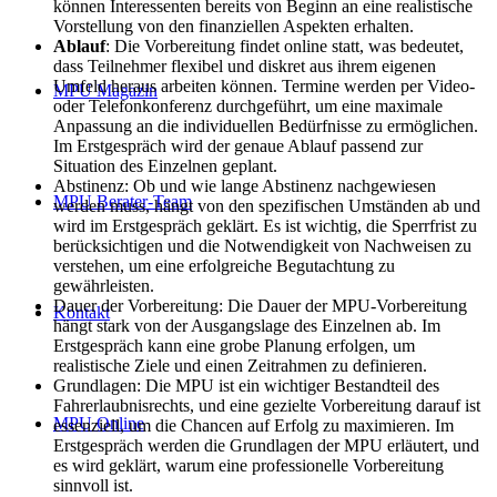
können Interessenten bereits von Beginn an eine realistische
Vorstellung von den finanziellen Aspekten erhalten.
Ablauf
: Die Vorbereitung findet online statt, was bedeutet,
dass Teilnehmer flexibel und diskret aus ihrem eigenen
Umfeld heraus arbeiten können. Termine werden per Video-
MPU Magazin
oder Telefonkonferenz durchgeführt, um eine maximale
Anpassung an die individuellen Bedürfnisse zu ermöglichen.
Im Erstgespräch wird der genaue Ablauf passend zur
Situation des Einzelnen geplant.
Abstinenz: Ob und wie lange Abstinenz nachgewiesen
MPU Berater-Team
werden muss, hängt von den spezifischen Umständen ab und
wird im Erstgespräch geklärt. Es ist wichtig, die Sperrfrist zu
berücksichtigen und die Notwendigkeit von Nachweisen zu
verstehen, um eine erfolgreiche Begutachtung zu
gewährleisten.
Dauer der Vorbereitung: Die Dauer der MPU-Vorbereitung
Kontakt
hängt stark von der Ausgangslage des Einzelnen ab. Im
Erstgespräch kann eine grobe Planung erfolgen, um
realistische Ziele und einen Zeitrahmen zu definieren.
Grundlagen: Die MPU ist ein wichtiger Bestandteil des
Fahrerlaubnisrechts, und eine gezielte Vorbereitung darauf ist
MPU Online
essenziell, um die Chancen auf Erfolg zu maximieren. Im
Erstgespräch werden die Grundlagen der MPU erläutert, und
es wird geklärt, warum eine professionelle Vorbereitung
sinnvoll ist.