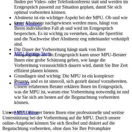
finden per Video- oder Telefonkonferenz statt und werden im
Erstgespräch passend zur Situation geplant, damit Sie sich
optimal vorbereiten können.
Abstinenz ist ein wichtiger Aspekt bei der MPU. Ob und wie
lange Abstinenz nachgewiesen werden muss, hängt von
MPU Magazin
Ihrem individuellen Fall ab und wird im Erstgespräch
besprochen. Es ist wichtig zu verstehen, dass die Sperrfrist
und die Nachweise über Abstinenz eng miteinander verknüpft
sind.
Die Dauer der Vorbereitung hängt stark von Ihrer
MPU Berater-Team
Ausgangslage ab. Im Erstgespräch kann unser MPU-Berater
Ihnen eine grobe Schätzung geben, wie lange die
Vorbereitung voraussichtlich dauern wird, damit Sie Ihre Zeit
effizient planen können.
Grundlagen sind wichtig: Die MPU ist ein komplexer
Prozess, und es ist sinnvoll, sich gezielt darauf vorzubereiten.
Kontakt
Unsere erfahrenen Berater erklären Ihnen im Erstgespräch,
was die MPU ist, warum eine Vorbereitung notwendig ist und
wie Sie sich am besten auf die Begutachtung vorbereiten
können.
Unsere MPU-Berater bieten Ihnen eine professionelle und seriöse
MPU Online
Unterstützung bei der Vorbereitung auf die MPU. Durch unsere
online-Angebote können Sie sich flexibel und diskret auf die
Begutachtung vorbereiten, ohne dass Sie Ihre Privatsphäre