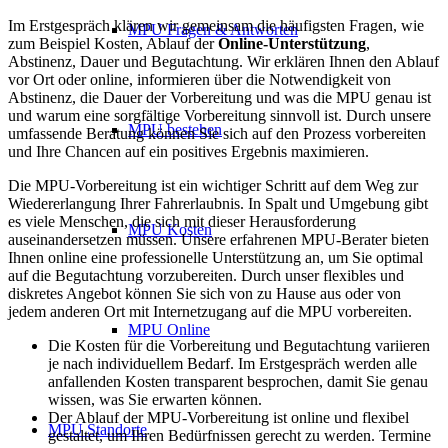
Im Erstgespräch klären wir gemeinsam die häufigsten Fragen, wie
MPU Fragen & Antworten
zum Beispiel Kosten, Ablauf der
Online-Unterstützung
,
Abstinenz, Dauer und Begutachtung. Wir erklären Ihnen den Ablauf
vor Ort oder online, informieren über die Notwendigkeit von
Abstinenz, die Dauer der Vorbereitung und was die MPU genau ist
und warum eine sorgfältige Vorbereitung sinnvoll ist. Durch unsere
MPU bestehen
umfassende Beratung können Sie sich auf den Prozess vorbereiten
und Ihre Chancen auf ein positives Ergebnis maximieren.
Die MPU-Vorbereitung ist ein wichtiger Schritt auf dem Weg zur
Wiedererlangung Ihrer Fahrerlaubnis. In Spalt und Umgebung gibt
es viele Menschen, die sich mit dieser Herausforderung
MPU Kosten
auseinandersetzen müssen. Unsere erfahrenen MPU-Berater bieten
Ihnen online eine professionelle Unterstützung an, um Sie optimal
auf die Begutachtung vorzubereiten. Durch unser flexibles und
diskretes Angebot können Sie sich von zu Hause aus oder von
jedem anderen Ort mit Internetzugang auf die MPU vorbereiten.
MPU Online
Die Kosten für die Vorbereitung und Begutachtung variieren
je nach individuellem Bedarf. Im Erstgespräch werden alle
anfallenden Kosten transparent besprochen, damit Sie genau
wissen, was Sie erwarten können.
Der Ablauf der MPU-Vorbereitung ist online und flexibel
MPU Standorte
gestaltet, um Ihren Bedürfnissen gerecht zu werden. Termine