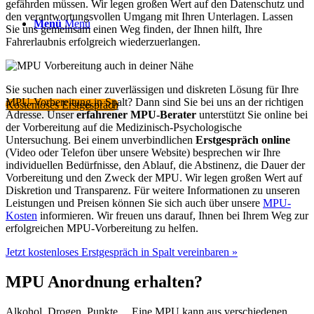
gefährden müssen. Wir legen großen Wert auf den Datenschutz und
den verantwortungsvollen Umgang mit Ihren Unterlagen. Lassen
Menü
Menü
Sie uns gemeinsam einen Weg finden, der Ihnen hilft, Ihre
Fahrerlaubnis erfolgreich wiederzuerlangen.
Sie suchen nach einer zuverlässigen und diskreten Lösung für Ihre
MPU-Vorbereitung in Spalt? Dann sind Sie bei uns an der richtigen
Kostenloses Erstgespräch
Adresse. Unser
erfahrener MPU-Berater
unterstützt Sie online bei
der Vorbereitung auf die Medizinisch-Psychologische
Untersuchung. Bei einem unverbindlichen
Erstgespräch online
(Video oder Telefon über unsere Website) besprechen wir Ihre
individuellen Bedürfnisse, den Ablauf, die Abstinenz, die Dauer der
Vorbereitung und den Zweck der MPU. Wir legen großen Wert auf
Diskretion und Transparenz. Für weitere Informationen zu unseren
Leistungen und Preisen können Sie sich auch über unsere
MPU-
Kosten
informieren. Wir freuen uns darauf, Ihnen bei Ihrem Weg zur
erfolgreichen MPU-Vorbereitung zu helfen.
Jetzt kostenloses Erstgespräch in Spalt vereinbaren »
MPU Anordnung erhalten?
Alkohol, Drogen, Punkte… Eine MPU kann aus verschiedenen