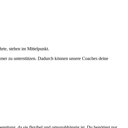
hrte, stehen im Mittelpunkt.
ehmer zu unterstützen. Dadurch können unsere Coaches deine
eitung, da sie flexibel und ortsunabhängig ist. Du benötigst nur