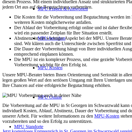
diesem Prozess. Mit einem individuellen Ansatz und strukturierten P
jedem Ort aus auf die Begutachtung vorbereiten.
MPU Fragen & Antworten
Die Kosten für die Vorbereitung und Begutachtung werden im E
weiteren Kosten möglicherweise anfallen.
Der Ablauf der Vorbereitung erfolgt online und ist daher flex
wird ein passender Zeitplan für Ihre Situation erstellt.
Abstinenz ist ein wichtiger Aspekt bei der MPU. Unsere Berat
MPU bestehen
sind. Wir klären auch die Unterschiede zwischen Sperrfrist und
Die Dauer der Vorbereitung hängt von Ihrer individuellen Ausga
entsprechend einplanen können.
Die MPU ist ein komplexer Prozess, und eine gezielte Vorberei
Vorbereitung wichtig für den Erfolg ist.
MPU Kosten
Unsere MPU-Berater bieten Ihnen Orientierung und Seriosität in alle
legen großen Wert auf den seriösen Umgang mit Ihren Unterlagen und 
Ihre Chancen auf eine erfolgreiche Begutachtung erhöhen.
MPU Online
Die Vorbereitung auf die MPU in St Georgen im Schwarzwald kann on
individuell Kosten, Ablauf, Abstinenz, Dauer der Vorbereitung und 
unserer Arbeit. Für weitere Informationen zu den
MPU-Kosten
stehen
vorzubereiten und so den Erfolg zu unterstützen.
MPU Standorte
Jetzt kostenloses Erstgespräch in St. Georgen im Schwarzwald verein