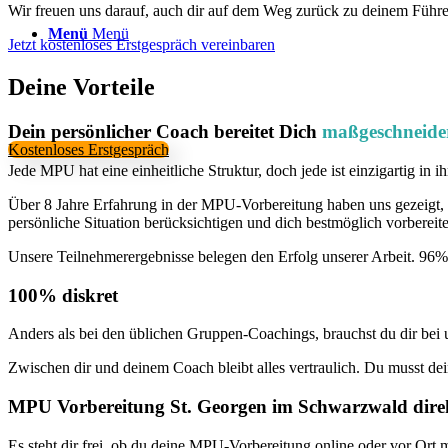
Wir freuen uns darauf, auch dir auf dem Weg zurück zu deinem Führe
Menü
Menü
Jetzt kostenloses Erstgespräch vereinbaren
Deine Vorteile
Dein persönlicher Coach bereitet Dich
maßgeschneide
Kostenloses Erstgespräch
Jede MPU hat eine einheitliche Struktur, doch jede ist einzigartig in
Über 8 Jahre Erfahrung in der MPU-Vorbereitung haben uns gezeigt, 
persönliche Situation berücksichtigen und dich bestmöglich vorbereit
Unsere Teilnehmerergebnisse belegen den Erfolg unserer Arbeit. 96%
100% diskret
Anders als bei den üblichen Gruppen-Coachings, brauchst du dir be
Zwischen dir und deinem Coach bleibt alles vertraulich. Du musst de
MPU Vorbereitung St. Georgen im Schwarzwald dire
Es steht dir frei, ob du deine MPU-Vorbereitung online oder vor Ort 