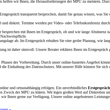
lan helfen wir Ihnen, die Herausforderungen der MPU zu meistern. Durc
rstgespräch transparent besprochen, damit Sie genau wissen, was Sie
ibel und diskret. Termine werden per Video- oder Telefonkonferenz durc
er besprechen mit Ihnen im Erstgespräch, ob und wie lange Abstinenz
 Nachweispflicht.
ngslage ab. Im Erstgespräch erhalten Sie eine grobe Planung, wie lang
tung ist daher sinnvoll. Unsere Berater erklären Ihnen im Erstgespräc
n Phasen der Vorbereitung. Durch unser online-basiertes Angebot könne
die Einhaltung des Datenschutzes. Mit unserer Hilfe können Sie sich o
line und ortsunabhängig erfolgen. Ein unverbindliches
Erstgespräch
den Zweck der MPU zu klären. Wir legen großen Wert auf Diskretion u
 wir Ihnen gerne zur Verfügung. Unsere online angebotenen Leistung
baren »