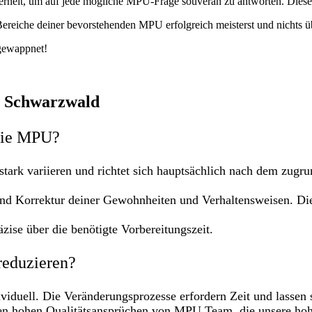
herheit, um auf jede mögliche MPU-Frage souverän zu antworten. Diese
ereiche deiner bevorstehenden MPU erfolgreich meisterst und nichts ü
gewappnet!
m Schwarzwald
 die MPU?
stark variieren und richtet sich hauptsächlich nach dem zugr
nd Korrektur deiner Gewohnheiten und Verhaltensweisen. Die
zise über die benötigte Vorbereitungszeit.
reduzieren?
viduell. Die Veränderungsprozesse erfordern Zeit und lassen 
n hohen Qualitätsansprüchen von MPU Team, die unsere hohe