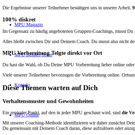
Die Ergebnisse unserer Teilnehmer bestätigen uns in unserer Arbeit.
9
100% diskret
MPU Magazin
Im Gegensatz zu häufig angebotenen Gruppen-Coachings, musst Du D
Alles bleibt zwischen Dir und Deinem Coach. Du musst also nicht de
MPU Vorbereitung Telgte direkt vor Ort
MPU Berater-Team
Du hast die Wahl, ob Du Deine MPU Vorbereitung lieber online oder 
Viele unserer Teilnehmer bevorzugen die Vorbereitung online. Ortsu
Kontakt
Diese Themen warten auf Dich
Verhaltensmuster und Gewohnheiten
Ein zentraler Punkt, auf den in jeder MPU geschaut wird, sind
die V
MPU Online
Mit unserer Coaching-Methode identifizieren wir daher zunächst Dein
Du gemeinsam mit Deinem Coach daran, diese aufzulösen oder anzup