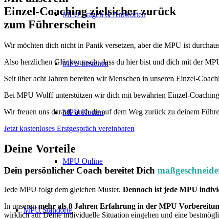
Einzel-Coaching zielsicher zurück
MPU Fragen & Antworten
zum Führerschein
Wir möchten dich nicht in Panik versetzen, aber die MPU ist durchaus
Also herzlichen Glückwunsch, dass du hier bist und dich mit der MPU 
MPU bestehen
Seit über acht Jahren bereiten wir Menschen in unseren Einzel-Coach
Bei MPU Wolff unterstützen wir dich mit bewährten Einzel-Coaching
Wir freuen uns darauf, auch dir auf dem Weg zurück zu deinem Führe
MPU Kosten
Jetzt kostenloses Erstgespräch vereinbaren
Deine Vorteile
MPU Online
Dein persönlicher Coach bereitet Dich
maßgeschneide
Jede MPU folgt dem gleichen Muster.
Dennoch ist jede MPU indivi
In unseren
mehr als 8 Jahren Erfahrung in der MPU Vorbereitu
MPU Standorte
wirklich auf Deine individuelle Situation eingehen und eine bestmögl