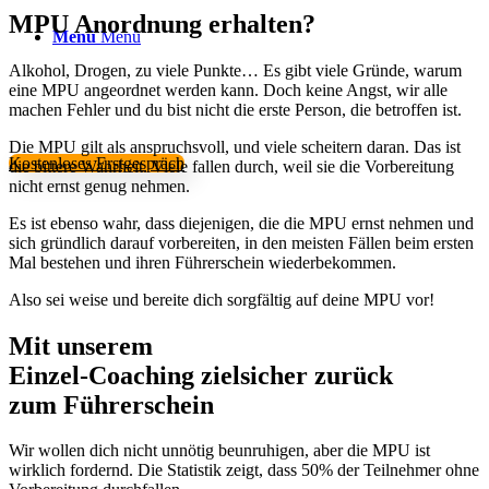
MPU Anordnung erhalten?
Menü
Menü
Alkohol, Drogen, zu viele Punkte… Es gibt viele Gründe, warum
eine MPU angeordnet werden kann. Doch keine Angst, wir alle
machen Fehler und du bist nicht die erste Person, die betroffen ist.
Die MPU gilt als anspruchsvoll, und viele scheitern daran. Das ist
Kostenloses Erstgespräch
die bittere Wahrheit. Viele fallen durch, weil sie die Vorbereitung
nicht ernst genug nehmen.
Es ist ebenso wahr, dass diejenigen, die die MPU ernst nehmen und
sich gründlich darauf vorbereiten, in den meisten Fällen beim ersten
Mal bestehen und ihren Führerschein wiederbekommen.
Also sei weise und bereite dich sorgfältig auf deine MPU vor!
Mit unserem
erfolgsbewährten
Einzel-Coaching zielsicher zurück
zum Führerschein
Wir wollen dich nicht unnötig beunruhigen, aber die MPU ist
wirklich fordernd. Die Statistik zeigt, dass 50% der Teilnehmer ohne