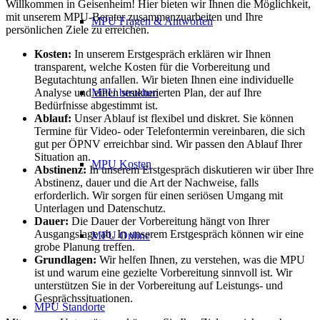
Willkommen in Geisenheim! Hier bieten wir Ihnen die Möglichkeit,
mit unserem MPU-Berater zusammenzuarbeiten und Ihre
MPU Fragen & Antworten
persönlichen Ziele zu erreichen.
Kosten:
In unserem Erstgespräch erklären wir Ihnen
transparent, welche Kosten für die Vorbereitung und
Begutachtung anfallen. Wir bieten Ihnen eine individuelle
Analyse und einen strukturierten Plan, der auf Ihre
MPU bestehen
Bedürfnisse abgestimmt ist.
Ablauf:
Unser Ablauf ist flexibel und diskret. Sie können
Termine für Video- oder Telefontermin vereinbaren, die sich
gut per ÖPNV erreichbar sind. Wir passen den Ablauf Ihrer
Situation an.
MPU Kosten
Abstinenz:
In unserem Erstgespräch diskutieren wir über Ihre
Abstinenz, dauer und die Art der Nachweise, falls
erforderlich. Wir sorgen für einen seriösen Umgang mit
Unterlagen und Datenschutz.
Dauer:
Die Dauer der Vorbereitung hängt von Ihrer
Ausgangslage ab. In unserem Erstgespräch können wir eine
MPU Online
grobe Planung treffen.
Grundlagen:
Wir helfen Ihnen, zu verstehen, was die MPU
ist und warum eine gezielte Vorbereitung sinnvoll ist. Wir
unterstützen Sie in der Vorbereitung auf Leistungs- und
Gesprächssituationen.
MPU Standorte