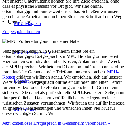
Mit unserer Unterstützung können Sie Ihre Ziele erreichen, ohne
dass es physische Präsenz vor Ort gibt. Wir sind online,
ortsunabhängig und bundesweit erreichbar. Schließen wir unsere
gemeinsame Arbeit an und nehmen Sie einen Schritt auf dem Weg
zu Ihren Zielen!
MPU Magazin
Erstgespräch buchen
Sehr geehrte Leser/in, In Geisenheim findet Sie ein
MPU Berater-Team
ortsunabhängiges Erstgespräch zur MPU-Beratung online bereit.
Hier können wir individuell über Kosten, Ablauf und den Zweck
der MPU sprechen. Wir betonen Diskretion und Transparenz, ohne
irgendwelche Garantien oder Telefonnummern zu geben.
MPU-
Kosten
erklären wir Ihnen genau. Wir empfehlen, sich auf unserer
Kontakt
Website unter
Erstgespräch online
einzufinden und einen Termin
für eine Video- oder Telefonberatung zu buchen. In Geisenheim
stehen wir Sie dabei als professionelle MPU-Berater zur Seite, ohne
Ihre persönlichen Daten zu veröffentlichen oder irgendwelche
juristischen Zusagen vorzunehmen. Wir freuen uns auf Ihr Interesse
an unseren Dienstleistungen und wünschen Ihnen viel Mut für
MPU Online
diesen wichtigen Schritt. Wir
Jetzt kostenloses Erstgespräch in Geisenheim vereinbaren »